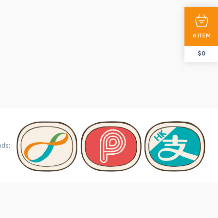
ITEM
0
$
0
ds: