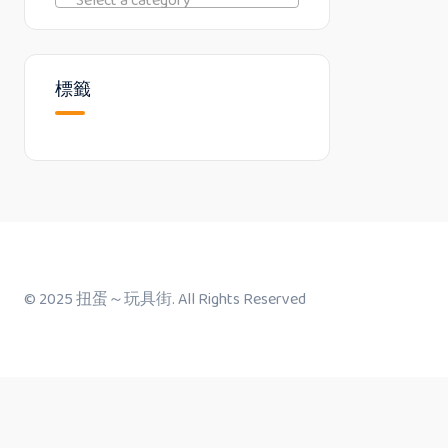
Select a category
標籤
© 2025 扭蛋～玩具街. All Rights Reserved