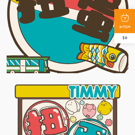
ITEM
0
$
0