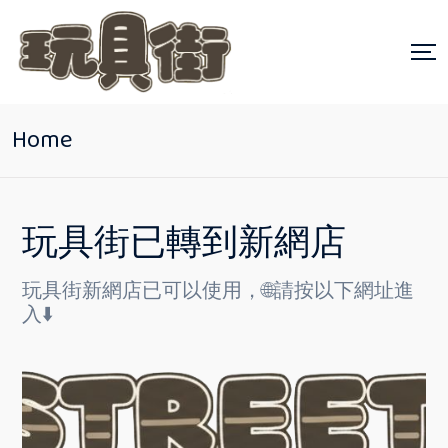
Home
玩具街已轉到新網店
玩具街新網店已可以使用，🌐請按以下網址進
入⬇️