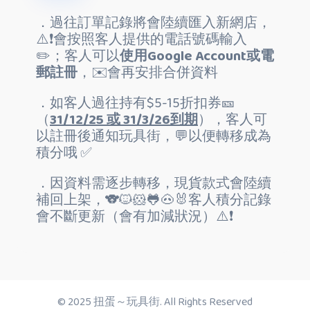
．過往訂單記錄將會陸續匯入新網店，
⚠️❗️會按照客人提供的電話號碼輸入
✏️；客人可以
使用Google Account或電
郵註冊
，✉️會再安排合併資料
．如客人過往持有$5-15折扣券🎫
（
31/12/25 或 31/3/26到期
），客人可
以註冊後通知玩具街，💬以便轉移成為
積分哦 ✅
．因資料需逐步轉移，現貨款式會陸續
補回上架，🐨🐱🐹🐸🐽🐰客人積分記錄
會不斷更新（會有加減狀況）⚠️❗️
© 2025 扭蛋～玩具街. All Rights Reserved