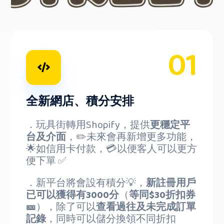
01
全新網店、積分安排
．玩具街轉用Shopify，提供
更穩定平
台及介面
，✏️未來會再新增更多功能，
🌟如信用卡付款，💳以便客人可以更方
便下單 ✅
．新平台將會設有積分💡，
新註冊用戶
已可以獲得有3000分
（
等同$30折扣券
🎫
），除了可以
查看過往及未完成訂單
記錄
，同時可以儲分換領不同折扣