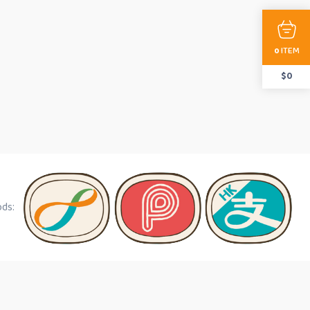
ITEM
0
$
0
ds: