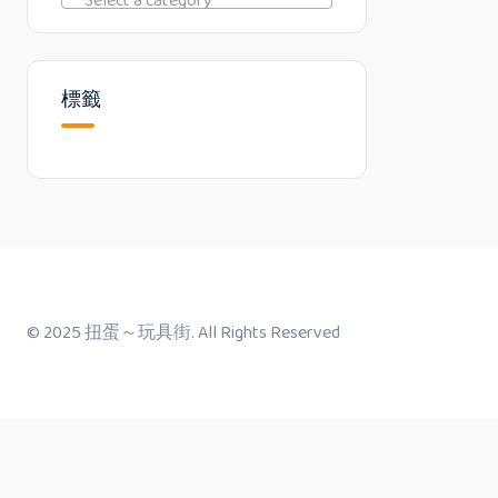
Select a category
標籤
© 2025 扭蛋～玩具街. All Rights Reserved