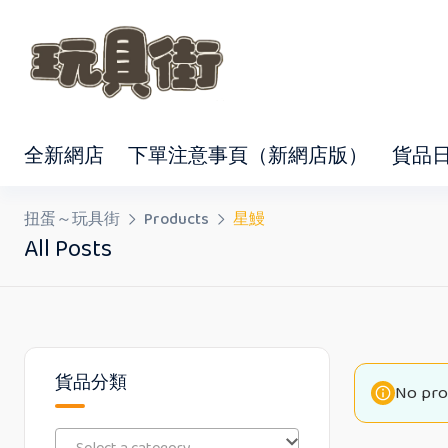
Skip
to
content
全新網店
下單注意事頁（新網店版）
貨品
扭蛋～玩具街
Products
星鰻
All Posts
貨品分類
No pro